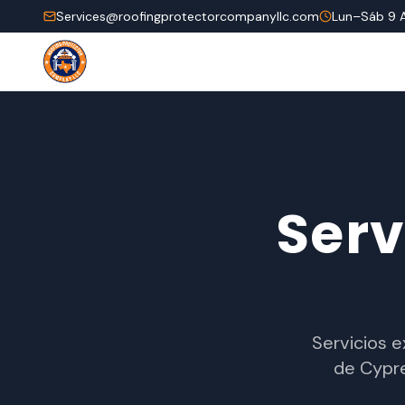
Services@roofingprotectorcompanyllc.com
Lun–Sáb 9 
Serv
Servicios 
de Cypre