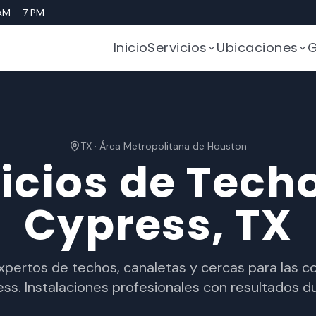
AM – 7 PM
Inicio
Servicios
Ubicaciones
G
TX
·
Área Metropolitana de Houston
icios de Tech
Cypress
, TX
expertos de techos, canaletas y cercas para las 
ss. Instalaciones profesionales con resultados d