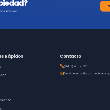
opiedad?
S
 hoy mismo.
es Rápidos
Contacto
(346) 438-0591
s
Services@roofingprotectorcomp
ones
amiento
s