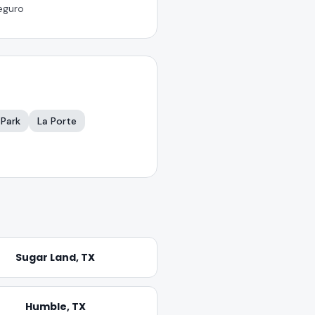
eguro
 Park
La Porte
Sugar Land
, TX
Humble
, TX