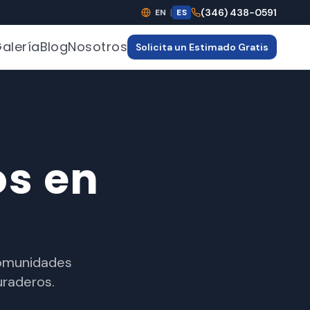
|
(346) 438-0591
EN
ES
alería
Blog
Nosotros
Solicita un Estimado Gratis
os en
comunidades
uraderos.